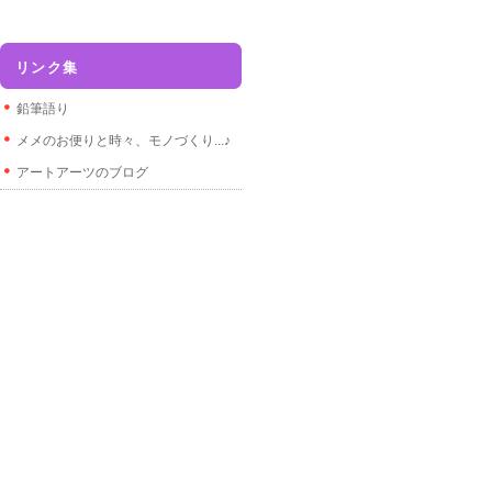
リンク集
鉛筆語り
メメのお便りと時々、モノづくり...♪
アートアーツのブログ