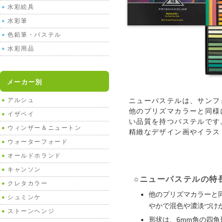
水彩絵具
水彩筆
色鉛筆・パステル
水彩用品
メーカー別
アルシュ
ニューパステルは、サンフ
他のプリズマカラーと同様
イザベイ
い品質を持つパステルです
ウィンザー＆ニュートン
精緻なデザイン画やイラス
ウォーターフォード
オールドホランド
キャンソン
○ニューパステルの特
クレタカラー
他のプリズマカラーと
シュミンケ
やかで混色や濃淡づけ
ストーンヘンジ
形状は、6mm角の四角