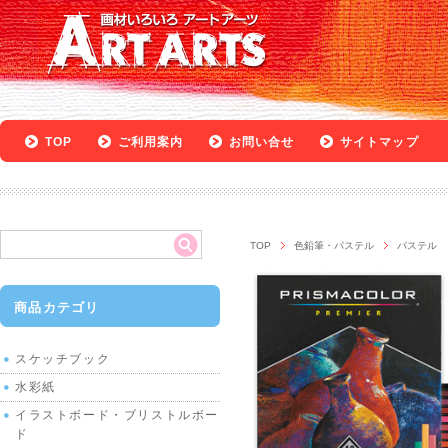
TOP
ご利用案内
お問い合せ
サイトマップ
TOP
色鉛筆・パステル
パステル
商品カテゴリ
スケッチブック
水彩紙
イラストボード・ブリストルボー
ド