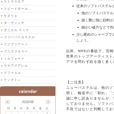
ストラスモア
従来のソフトパステル
スピードボール
他のソフトパステル
セヌリエ
描く際に指に顔料が
ダ・ヴィンチ
細かい破片などで作
ダニエル スミス
少し硬めのシャープで
ファーバーカステル
しょう。
ファブリアーノ
以前、NHKの番組で、宮
プリズマカラー
世界のトップアーティスト
ミルフォード
アマを問わず絵を描く多く
ラナアクアレル
ラファエル
ラングトン
【ご注意】
ニューパステルは、他のソ
弱く、輸送中に「割れ」「
誠に申し訳ありませんが、
2026/08
しておりません。ソフトパ
日
月
火
水
木
金
土
不良ではないと判断してお
1