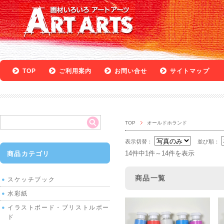
TOP
ご利用案内
お問い合せ
サイトマップ
TOP
オールドホランド
表示切替：
並び順：
14件中1件～14件を表示
商品カテゴリ
商品一覧
スケッチブック
水彩紙
イラストボード・ブリストルボー
ド