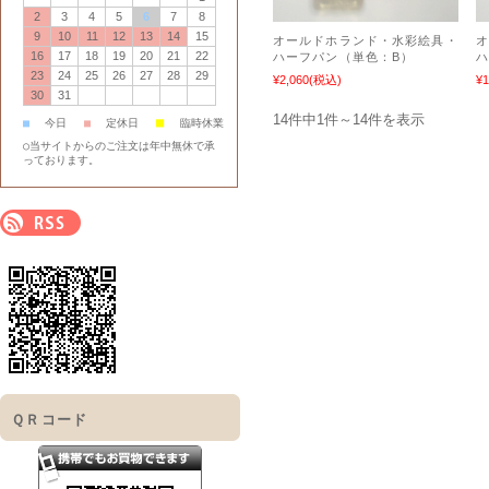
2
3
4
5
6
7
8
9
10
11
12
13
14
15
オールドホランド・水彩絵具・
16
17
18
19
20
21
22
ハーフパン（単色：B）
ハ
23
24
25
26
27
28
29
¥2,060
(税込)
¥1
30
31
14件中1件～14件を表示
■
■
今日
■
定休日
臨時休業
○当サイトからのご注文は年中無休で承
っております。
ＱＲコード