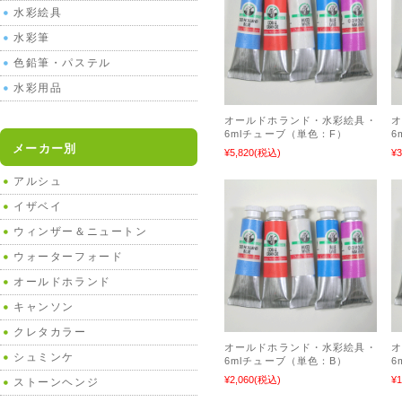
水彩絵具
水彩筆
色鉛筆・パステル
水彩用品
オールドホランド・水彩絵具・
6mlチューブ（単色：F）
6
メーカー別
¥5,820
(税込)
¥3
アルシュ
イザベイ
ウィンザー＆ニュートン
ウォーターフォード
オールドホランド
キャンソン
クレタカラー
オールドホランド・水彩絵具・
シュミンケ
6mlチューブ（単色：B）
6
¥2,060
(税込)
¥1
ストーンヘンジ