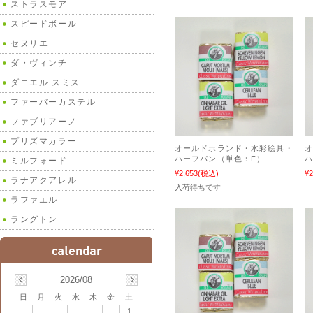
ストラスモア
スピードボール
セヌリエ
ダ・ヴィンチ
ダニエル スミス
ファーバーカステル
ファブリアーノ
プリズマカラー
オールドホランド・水彩絵具・
ハーフパン（単色：F）
ハ
ミルフォード
¥2,653
(税込)
¥2
ラナアクアレル
入荷待ちです
ラファエル
ラングトン
2026/08
日
月
火
水
木
金
土
1