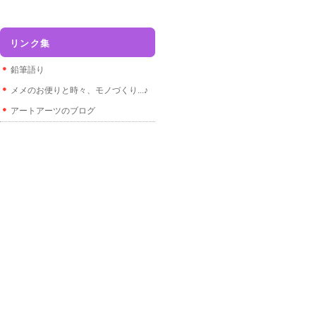
リンク集
鉛筆語り
メメのお便りと時々、モノづくり...♪
アートアーツのブログ