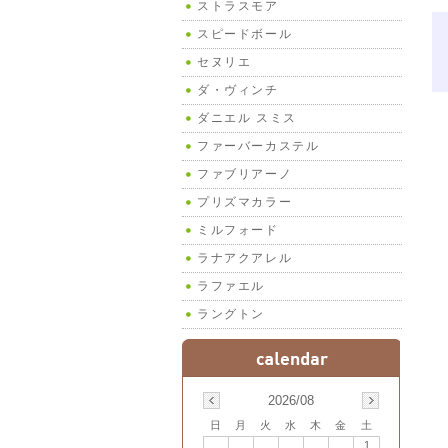
ストラスモア
スピードボール
セヌリエ
ダ・ヴィンチ
ダニエル スミス
ファーバーカステル
ファブリアーノ
プリズマカラー
ミルフォード
ラナアクアレル
ラファエル
ラングトン
2026/08
日
月
火
水
木
金
土
1