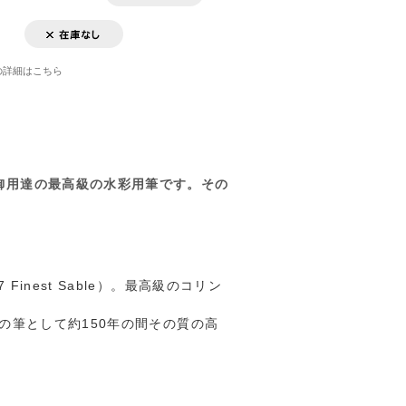
の詳細はこちら
御用達の最高級の水彩用筆です。その
nest Sable）。最高級のコリン
の筆として約150年の間その質の高