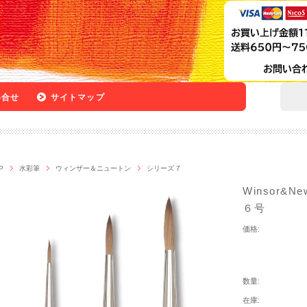
い合せ
サイトマップ
P
水彩筆
ウィンザー＆ニュートン
シリーズ 7
Winsor&N
６号
価格:
数量:
在庫: