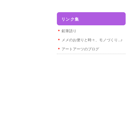
リンク集
鉛筆語り
メメのお便りと時々、モノづくり...♪
アートアーツのブログ