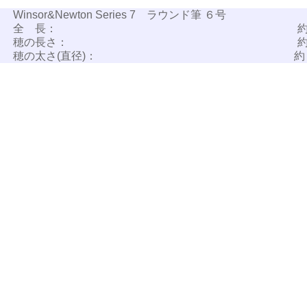
Winsor&Newton Series 7 ラウンド筆 ６号
全 長：
約
穂の長さ：
約
穂の太さ(直径)：
約