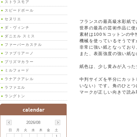
ストラスモア
スピードボール
セヌリエ
フランスの最高級水彩紙で
ダ・ヴィンチ
世界の最高の芸術作品に使
素材は100％コットンの
ダニエル スミス
機械を使っているそうです
ファーバーカステル
非常に強い紙となっており
ファブリアーノ
また、表面強度の強い紙な
プリズマカラー
紙色は、少し黄みが入った
ミルフォード
ラナアクアレル
中判サイズを半分にカット
いない）です。角のひとつ
ラファエル
マークが正しい向きで読み
ラングトン
2026/08
日
月
火
水
木
金
土
1