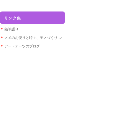
リンク集
鉛筆語り
メメのお便りと時々、モノづくり...♪
アートアーツのブログ