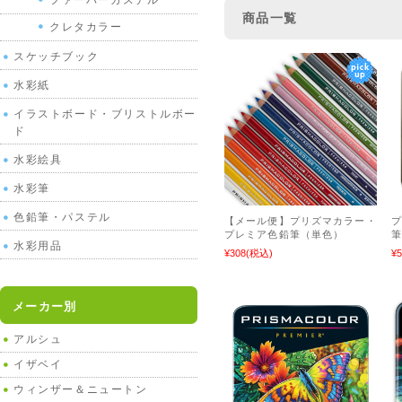
ファーバーカステル
商品一覧
クレタカラー
スケッチブック
水彩紙
イラストボード・ブリストルボー
ド
水彩絵具
水彩筆
色鉛筆・パステル
【メール便】プリズマカラー・
プレミア色鉛筆（単色）
筆
水彩用品
¥308
(税込)
¥5
メーカー別
アルシュ
イザベイ
ウィンザー＆ニュートン