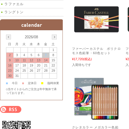
ラファエル
ラングトン
2026/08
日
月
火
水
木
金
土
ファーバーカステル ポリクロ
1
モス色鉛筆・60色セット
モ
2
3
4
5
6
7
8
¥17,720
(税込)
¥2
9
10
11
12
13
14
15
入荷待ちです
入
16
17
18
19
20
21
22
23
24
25
26
27
28
29
30
31
■
■
今日
■
定休日
臨時休業
○当サイトからのご注文は年中無休で承
っております。
クレタカラー メガカラー色鉛