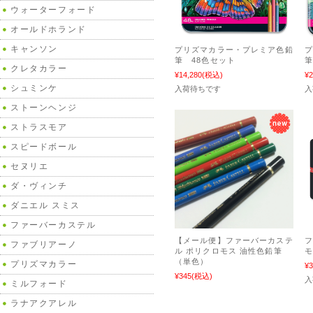
ウォーターフォード
オールドホランド
キャンソン
プリズマカラー・プレミア色鉛
筆 48色セット
筆
クレタカラー
¥14,280
(税込)
¥2
シュミンケ
入荷待ちです
入
ストーンヘンジ
ストラスモア
スピードボール
セヌリエ
ダ・ヴィンチ
ダニエル スミス
ファーバーカステル
【メール便】ファーバーカステ
ファブリアーノ
ル ポリクロモス 油性色鉛筆
モ
（単色）
プリズマカラー
¥3
¥345
(税込)
入
ミルフォード
ラナアクアレル