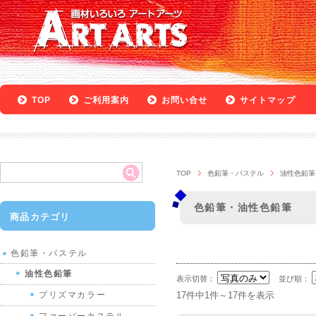
TOP
ご利用案内
お問い合せ
サイトマップ
TOP
色鉛筆・パステル
油性色鉛筆
色鉛筆・油性色鉛筆
商品カテゴリ
色鉛筆・パステル
油性色鉛筆
表示切替：
並び順：
プリズマカラー
17件中1件～17件を表示